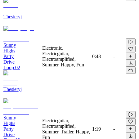
Thesieryj
Sunny
Electronic,
Highs
Electricguitar,
Party
0:48
-
Electroamplified,
Drive
Summer, Happy, Fun
Loop 02
Thesieryj
Sunny
Electricguitar,
Highs
Electroamplified,
Party
1:19
-
Summer, Trailer, Happy,
Drive
Fun