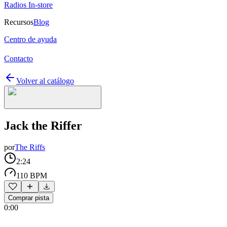
Radios In-store
Recursos
Blog
Centro de ayuda
Contacto
Volver al catálogo
Jack the Riffer
por
The Riffs
2:24
110 BPM
Comprar pista
0:00