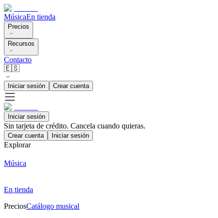
Música
En tienda
Precios
Recursos
Contacto
🇪🇸
Iniciar sesión
Crear cuenta
Iniciar sesión
Sin tarjeta de crédito. Cancela cuando quieras.
Crear cuenta
Iniciar sesión
Explorar
Música
En tienda
Precios
Catálogo musical