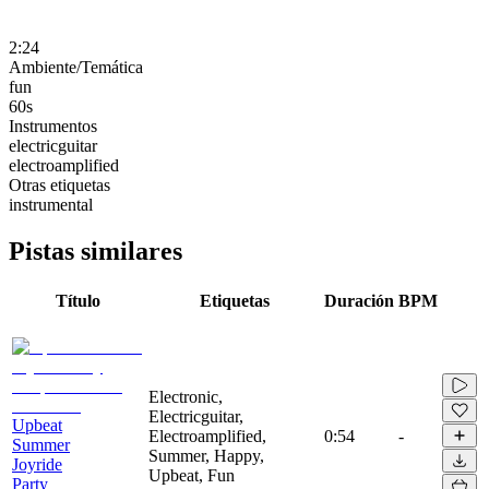
2:24
Ambiente/Temática
fun
60s
Instrumentos
electricguitar
electroamplified
Otras etiquetas
instrumental
Pistas similares
Título
Etiquetas
Duración
BPM
Electronic,
Electricguitar,
Upbeat
Electroamplified,
0:54
-
Summer
Summer, Happy,
Joyride
Upbeat, Fun
Party