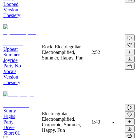
Looped
Version
Thesieryj
Rock, Electricguitar,
Upbeat
Electroamplified,
2:52
-
Summer
Summer, Happy, Fun
Joyride
Party No
Vocals
Version
Thesieryj
Sunny
Electricguitar,
Highs
Electroamplified,
Party
1:43
-
Corporate, Summer,
Drive
Happy, Fun
Short 01