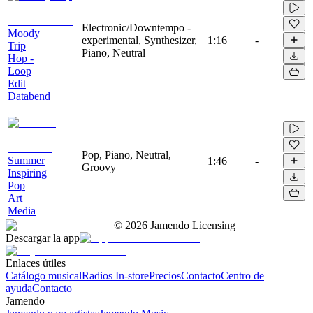
Electronic/Downtempo -
Moody
experimental, Synthesizer,
1:16
-
Trip
Piano, Neutral
Hop -
Loop
Edit
Databend
Pop, Piano, Neutral,
Summer
1:46
-
Groovy
Inspiring
Pop
Art
Media
©
2026
Jamendo Licensing
Descargar la app
Enlaces útiles
Catálogo musical
Radios In-store
Precios
Contacto
Centro de
ayuda
Contacto
Jamendo