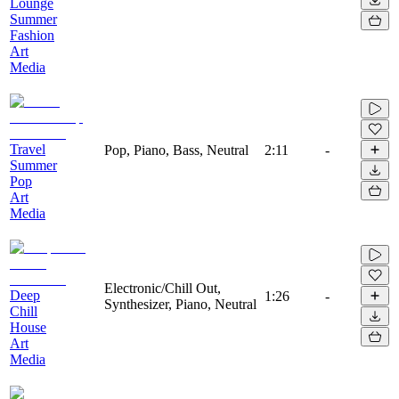
Lounge
Summer
Fashion
Art
Media
Travel
Pop, Piano, Bass, Neutral
2:11
-
Summer
Pop
Art
Media
Electronic/Chill Out,
Deep
1:26
-
Synthesizer, Piano, Neutral
Chill
House
Art
Media