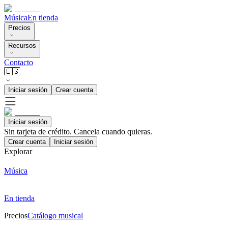
Música
En tienda
Precios
Recursos
Contacto
🇪🇸
Iniciar sesión
Crear cuenta
Iniciar sesión
Sin tarjeta de crédito. Cancela cuando quieras.
Crear cuenta
Iniciar sesión
Explorar
Música
En tienda
Precios
Catálogo musical