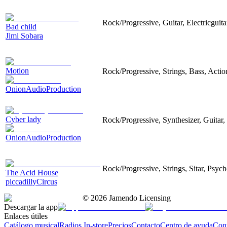
Rock/Progressive, Guitar, Electricguita
Bad child
Jimi Sobara
Motion
Rock/Progressive, Strings, Bass, Acti
OnionAudioProduction
Cyber lady
Rock/Progressive, Synthesizer, Guitar,
OnionAudioProduction
Rock/Progressive, Strings, Sitar, Psyc
The Acid House
piccadillyCircus
©
2026
Jamendo Licensing
Descargar la app
Enlaces útiles
Catálogo musical
Radios In-store
Precios
Contacto
Centro de ayuda
Con