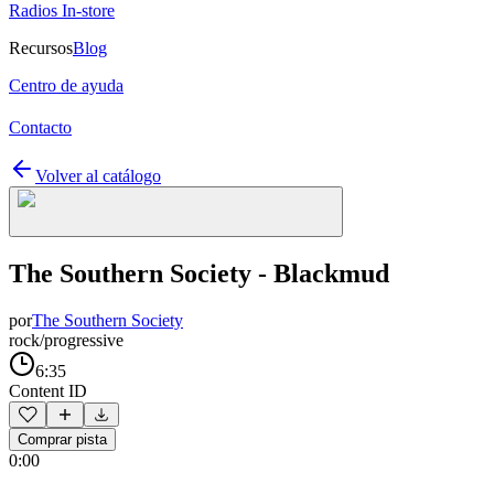
Radios In-store
Recursos
Blog
Centro de ayuda
Contacto
Volver al catálogo
The Southern Society - Blackmud
por
The Southern Society
rock/progressive
6:35
Content ID
Comprar pista
0:00