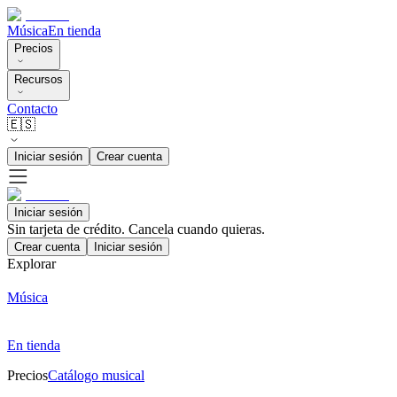
Música
En tienda
Precios
Recursos
Contacto
🇪🇸
Iniciar sesión
Crear cuenta
Iniciar sesión
Sin tarjeta de crédito. Cancela cuando quieras.
Crear cuenta
Iniciar sesión
Explorar
Música
En tienda
Precios
Catálogo musical