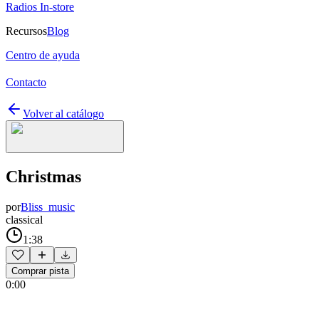
Radios In-store
Recursos
Blog
Centro de ayuda
Contacto
Volver al catálogo
Christmas
por
Bliss_music
classical
1:38
Comprar pista
0:00