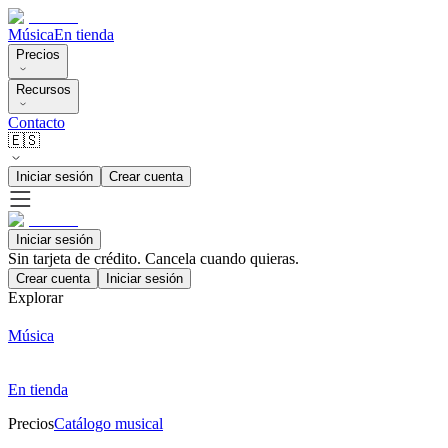
Música
En tienda
Precios
Recursos
Contacto
🇪🇸
Iniciar sesión
Crear cuenta
Iniciar sesión
Sin tarjeta de crédito. Cancela cuando quieras.
Crear cuenta
Iniciar sesión
Explorar
Música
En tienda
Precios
Catálogo musical