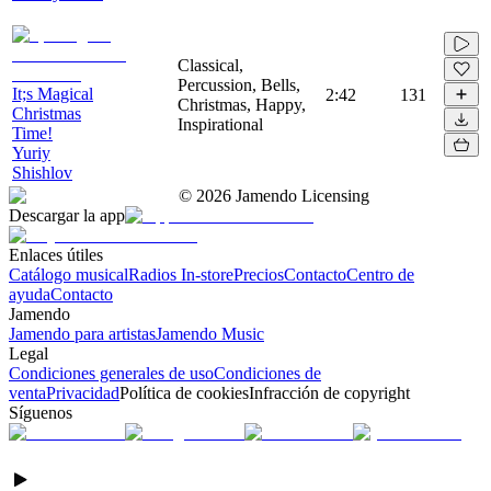
Classical,
Percussion, Bells,
It;s Magical
2:42
131
Christmas, Happy,
Christmas
Inspirational
Time!
Yuriy
Shishlov
©
2026
Jamendo Licensing
Descargar la app
Enlaces útiles
Catálogo musical
Radios In-store
Precios
Contacto
Centro de
ayuda
Contacto
Jamendo
Jamendo para artistas
Jamendo Music
Legal
Condiciones generales de uso
Condiciones de
venta
Privacidad
Política de cookies
Infracción de copyright
Síguenos