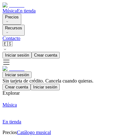
Música
En tienda
Precios
Recursos
Contacto
🇪🇸
Iniciar sesión
Crear cuenta
Iniciar sesión
Sin tarjeta de crédito. Cancela cuando quieras.
Crear cuenta
Iniciar sesión
Explorar
Música
En tienda
Precios
Catálogo musical