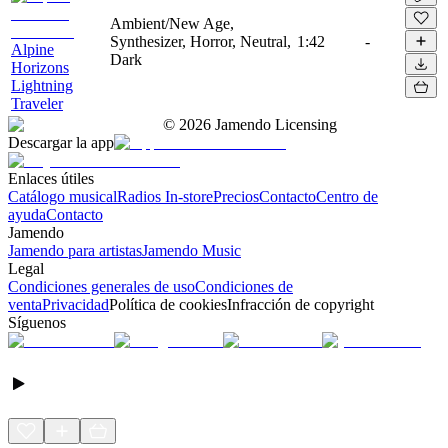
Ambient/New Age,
Synthesizer, Horror, Neutral,
1:42
-
Alpine
Dark
Horizons
Lightning
Traveler
©
2026
Jamendo Licensing
Descargar la app
Enlaces útiles
Catálogo musical
Radios In-store
Precios
Contacto
Centro de
ayuda
Contacto
Jamendo
Jamendo para artistas
Jamendo Music
Legal
Condiciones generales de uso
Condiciones de
venta
Privacidad
Política de cookies
Infracción de copyright
Síguenos