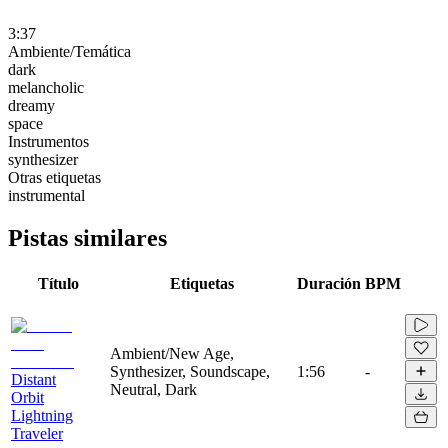
3:37
Ambiente/Temática
dark
melancholic
dreamy
space
Instrumentos
synthesizer
Otras etiquetas
instrumental
Pistas similares
Título
Etiquetas
Duración
BPM
Ambient/New Age,
Synthesizer, Soundscape,
1:56
-
Distant
Neutral, Dark
Orbit
Lightning
Traveler