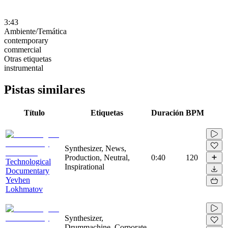
3:43
Ambiente/Temática
contemporary
commercial
Otras etiquetas
instrumental
Pistas similares
Título
Etiquetas
Duración
BPM
Synthesizer, News,
Production, Neutral,
0:40
120
Technological
Inspirational
Documentary
Yevhen
Lokhmatov
Synthesizer,
Drummachine, Corporate,