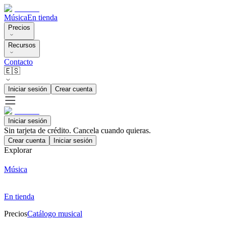
Música
En tienda
Precios
Recursos
Contacto
🇪🇸
Iniciar sesión
Crear cuenta
Iniciar sesión
Sin tarjeta de crédito. Cancela cuando quieras.
Crear cuenta
Iniciar sesión
Explorar
Música
En tienda
Precios
Catálogo musical