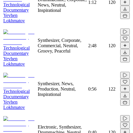
1:12
120
Technological
News, Neutral,
Documentary
Inspirational
Yevhen
Lokhmatov
Synthesizer, Corporate,
Commercial, Neutral,
2:48
120
Technological
Groovy, Peaceful
Documentary
Yevhen
Lokhmatov
Synthesizer, News,
Production, Neutral,
0:56
122
Technological
Inspirational
Documentary
Yevhen
Lokhmatov
Electronic, Synthesizer,
Drummachine, Neutral,
0:40
120