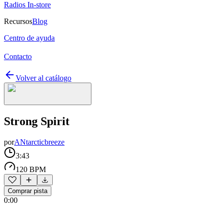
Radios In-store
Recursos
Blog
Centro de ayuda
Contacto
Volver al catálogo
Strong Spirit
por
ANtarcticbreeze
3:43
120 BPM
Comprar pista
0:00