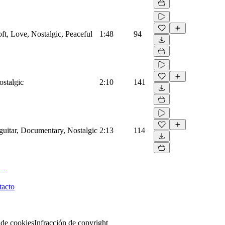
t, Love, Nostalgic, Peaceful
1:48
94
stalgic
2:10
141
uitar, Documentary, Nostalgic
2:13
114
tacto
 de cookies
Infracción de copyright