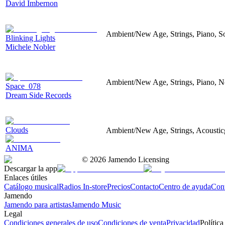
David Imbernon
Ambient/New Age, Strings, Piano, Sof
Blinking Lights
Michele Nobler
Ambient/New Age, Strings, Piano, No
Space_078
Dream Side Records
Clouds
Ambient/New Age, Strings, Acousticg
ANIMA
©
2026
Jamendo Licensing
Descargar la app
Enlaces útiles
Catálogo musical
Radios In-store
Precios
Contacto
Centro de ayuda
Con
Jamendo
Jamendo para artistas
Jamendo Music
Legal
Condiciones generales de uso
Condiciones de venta
Privacidad
Política