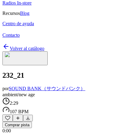
Radios In-store
Recursos
Blog
Centro de ayuda
Contacto
Volver al catálogo
232_21
por
SOUND BANK（サウンドバンク）
ambient/new age
2:29
107 BPM
Comprar pista
0:00