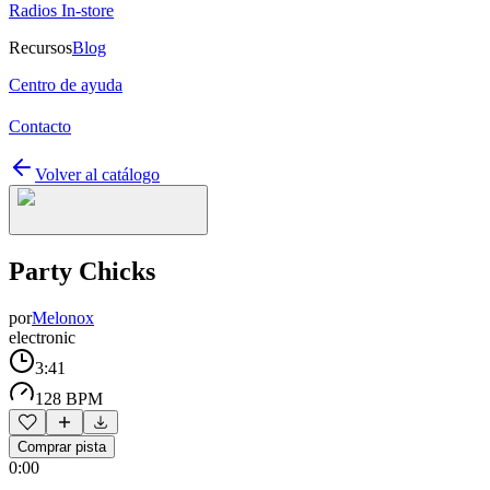
Radios In-store
Recursos
Blog
Centro de ayuda
Contacto
Volver al catálogo
Party Chicks
por
Melonox
electronic
3:41
128 BPM
Comprar pista
0:00