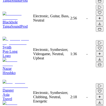
TaigaSoundProd
Electronic, Guitar, Bass,
2:56
-
Neutral
Blackhole
TaigaSoundProd
Synth
Electronic, Synthesizer,
Pop Long
Videogame, Neutral,
1:36
-
Logo
Upbeat
Nazar
Hrushko
Danger
Electronic, Synthesizer,
Asia
Clubbing, Neutral,
2:18
-
Travel
Energetic