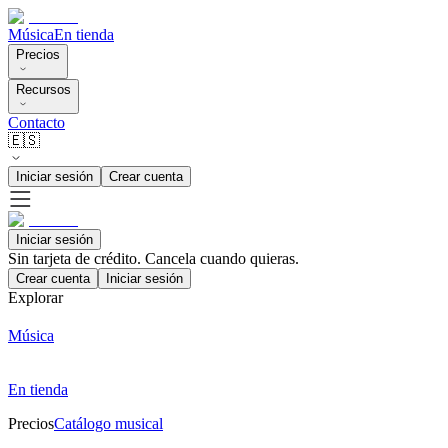
Música
En tienda
Precios
Recursos
Contacto
🇪🇸
Iniciar sesión
Crear cuenta
Iniciar sesión
Sin tarjeta de crédito. Cancela cuando quieras.
Crear cuenta
Iniciar sesión
Explorar
Música
En tienda
Precios
Catálogo musical