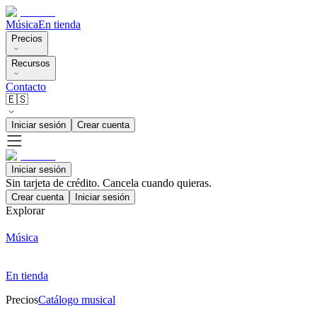
Música
En tienda
Precios
Recursos
Contacto
🇪🇸
Iniciar sesión
Crear cuenta
Iniciar sesión
Sin tarjeta de crédito. Cancela cuando quieras.
Crear cuenta
Iniciar sesión
Explorar
Música
En tienda
Precios
Catálogo musical