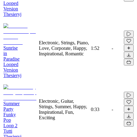
Looped
Version
Thesieryj
Electronic, Strings, Piano,
Sunrise
Love, Corporate, Happy,
1:52
-
in
Inspirational, Romantic
Paradise
Looped
Version
Thesieryj
Electronic, Guitar,
Summer
Strings, Summer, Happy,
Party
0:33
-
Inspirational, Fun,
Funky
Exciting
Pop
Loop 2
Tutti
Thesieryj