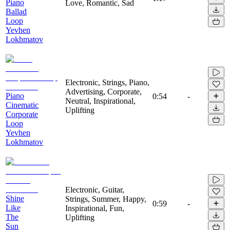
Piano
Love, Romantic, Sad
Ballad
Loop
Yevhen
Lokhmatov
Electronic, Strings, Piano,
Advertising, Corporate,
Piano
0:54
-
Neutral, Inspirational,
Cinematic
Uplifting
Corporate
Loop
Yevhen
Lokhmatov
Electronic, Guitar,
Shine
Strings, Summer, Happy,
0:59
-
Like
Inspirational, Fun,
The
Uplifting
Sun