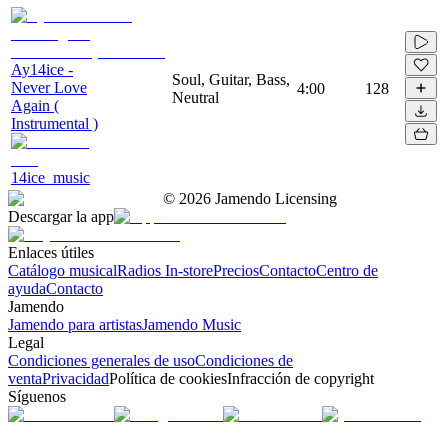
Ay14ice -
Soul, Guitar, Bass,
Never Love
4:00
128
Neutral
Again (
Instrumental )
14ice_music
©
2026
Jamendo Licensing
Descargar la app
Enlaces útiles
Catálogo musical
Radios In-store
Precios
Contacto
Centro de
ayuda
Contacto
Jamendo
Jamendo para artistas
Jamendo Music
Legal
Condiciones generales de uso
Condiciones de
venta
Privacidad
Política de cookies
Infracción de copyright
Síguenos