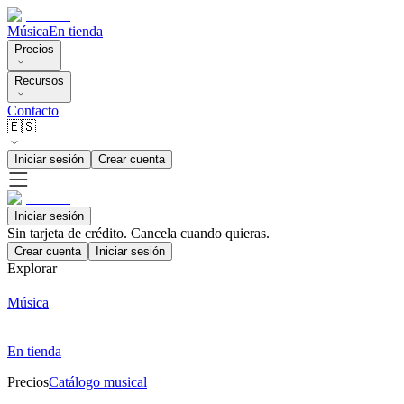
Música
En tienda
Precios
Recursos
Contacto
🇪🇸
Iniciar sesión
Crear cuenta
Iniciar sesión
Sin tarjeta de crédito. Cancela cuando quieras.
Crear cuenta
Iniciar sesión
Explorar
Música
En tienda
Precios
Catálogo musical