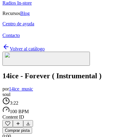
Radios In-store
Recursos
Blog
Centro de ayuda
Contacto
Volver al catálogo
14ice - Forever ( Instrumental )
por
14ice_music
soul
3:22
100 BPM
Content ID
Comprar pista
0:00