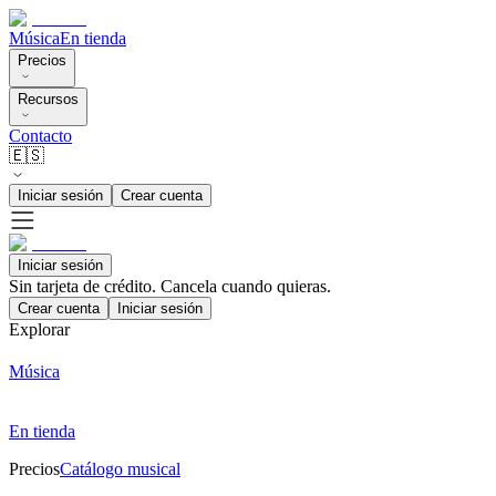
Música
En tienda
Precios
Recursos
Contacto
🇪🇸
Iniciar sesión
Crear cuenta
Iniciar sesión
Sin tarjeta de crédito. Cancela cuando quieras.
Crear cuenta
Iniciar sesión
Explorar
Música
En tienda
Precios
Catálogo musical