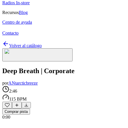
Radios In-store
Recursos
Blog
Centro de ayuda
Contacto
Volver al catálogo
Deep Breath | Corporate
por
ANtarcticbreeze
2:46
115 BPM
Comprar pista
0:00