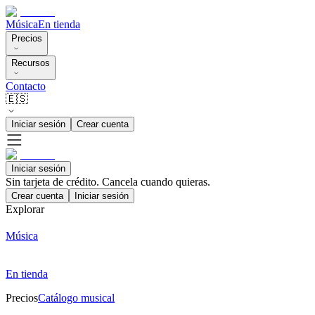
Música
En tienda
Precios
Recursos
Contacto
🇪🇸
Iniciar sesión
Crear cuenta
Iniciar sesión
Sin tarjeta de crédito. Cancela cuando quieras.
Crear cuenta
Iniciar sesión
Explorar
Música
En tienda
Precios
Catálogo musical