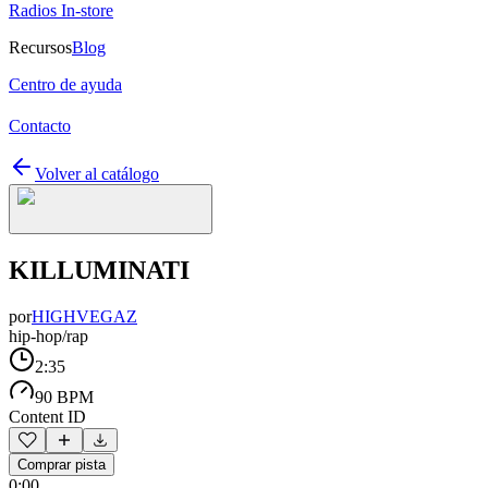
Radios In-store
Recursos
Blog
Centro de ayuda
Contacto
Volver al catálogo
KILLUMINATI
por
HIGHVEGAZ
hip-hop/rap
2:35
90 BPM
Content ID
Comprar pista
0:00