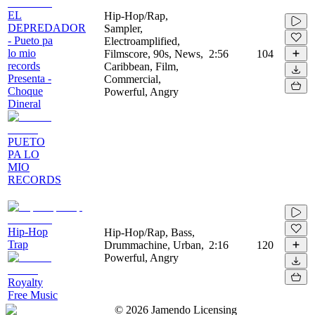
EL
Hip-Hop/Rap,
DEPREDADOR
Sampler,
- Pueto pa
Electroamplified,
lo mio
Filmscore, 90s, News,
2:56
104
records
Caribbean, Film,
Presenta -
Commercial,
Choque
Powerful, Angry
Dineral
PUETO
PA LO
MIO
RECORDS
Hip-Hop
Hip-Hop/Rap, Bass,
Trap
Drummachine, Urban,
2:16
120
Powerful, Angry
Royalty
Free Music
©
2026
Jamendo Licensing