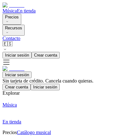
Música
En tienda
Precios
Recursos
Contacto
🇪🇸
Iniciar sesión
Crear cuenta
Iniciar sesión
Sin tarjeta de crédito. Cancela cuando quieras.
Crear cuenta
Iniciar sesión
Explorar
Música
En tienda
Precios
Catálogo musical