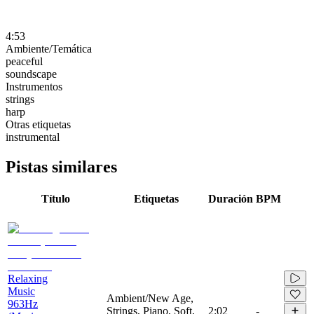
4:53
Ambiente/Temática
peaceful
soundscape
Instrumentos
strings
harp
Otras etiquetas
instrumental
Pistas similares
Título
Etiquetas
Duración
BPM
Relaxing
Music
Ambient/New Age,
963Hz
Strings, Piano, Soft,
2:02
-