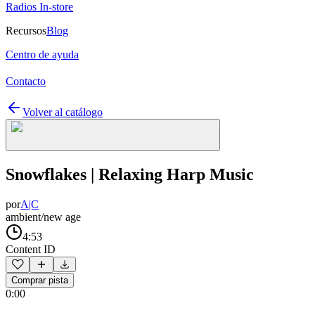
Radios In-store
Recursos
Blog
Centro de ayuda
Contacto
Volver al catálogo
Snowflakes | Relaxing Harp Music
por
A|C
ambient/new age
4:53
Content ID
Comprar pista
0:00