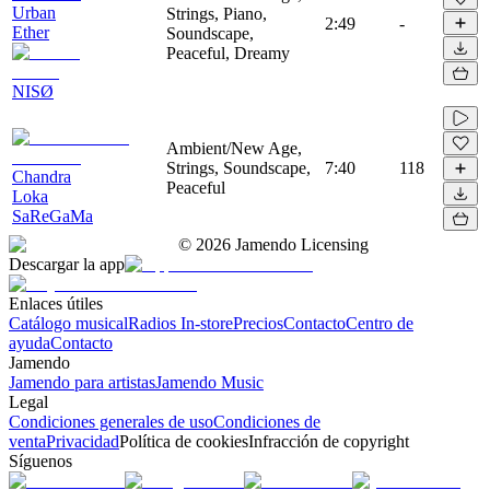
Urban
Strings, Piano,
2:49
-
Ether
Soundscape,
Peaceful, Dreamy
NISØ
Ambient/New Age,
Strings, Soundscape,
7:40
118
Chandra
Peaceful
Loka
SaReGaMa
©
2026
Jamendo Licensing
Descargar la app
Enlaces útiles
Catálogo musical
Radios In-store
Precios
Contacto
Centro de
ayuda
Contacto
Jamendo
Jamendo para artistas
Jamendo Music
Legal
Condiciones generales de uso
Condiciones de
venta
Privacidad
Política de cookies
Infracción de copyright
Síguenos