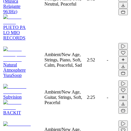
(Musica
Neutral, Peaceful
Relajante
963Hz)
PUETO PA
LO MIO
RECORDS
Ambient/New Age,
Strings, Piano, Soft,
2:52
-
Natural
Calm, Peaceful, Sad
Atmosphere
YuraSoop
Ambient/New Age,
Subvision
Guitar, Strings, Soft,
2:25
-
Peaceful
BACKIT
Ambient/New Age,