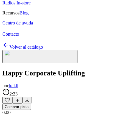
Radios In-store
Recursos
Blog
Centro de ayuda
Contacto
Volver al catálogo
Happy Corporate Uplifting
por
Irakli
2:23
Comprar pista
0:00