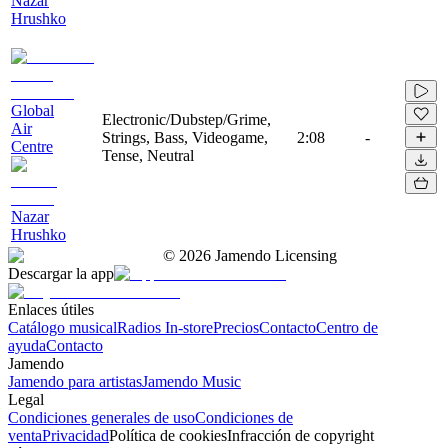
Nazar
Hrushko
Global
Electronic/Dubstep/Grime,
Air
Strings, Bass, Videogame,
2:08
-
Centre
Tense, Neutral
Nazar
Hrushko
©
2026
Jamendo Licensing
Descargar la app
Enlaces útiles
Catálogo musical
Radios In-store
Precios
Contacto
Centro de
ayuda
Contacto
Jamendo
Jamendo para artistas
Jamendo Music
Legal
Condiciones generales de uso
Condiciones de
venta
Privacidad
Política de cookies
Infracción de copyright