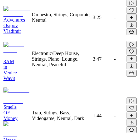
Orchestra, Strings, Corporate,
3:25
-
Advenures
Neutral
Osipov
Vladimir
Electronic/Deep House,
Strings, Piano, Lounge,
3:47
-
3AM
Neutral, Peaceful
in
Venice
Wavit
Smells
OF
Trap, Strings, Bass,
1:44
-
Money
Videogame, Neutral, Dark