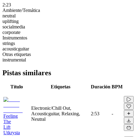
2:23
Ambiente/Temática
neutral
uplifting
socialmedia
corporate
Instrumentos
strings
acousticguitar
Otras etiquetas
instrumental
Pistas similares
Título
Etiquetas
Duración
BPM
Electronic/Chill Out,
Acousticguitar, Relaxing,
2:53
-
Feeling
Neutral
The
Lift
Utkrysta