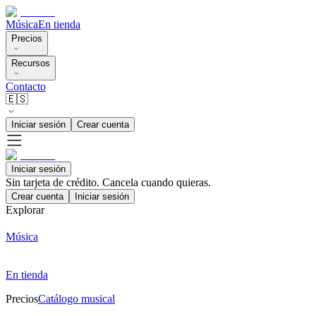
Música
En tienda
Precios
Recursos
Contacto
🇪🇸
Iniciar sesión
Crear cuenta
Iniciar sesión
Sin tarjeta de crédito. Cancela cuando quieras.
Crear cuenta
Iniciar sesión
Explorar
Música
En tienda
Precios
Catálogo musical