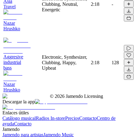
Asia
Clubbing, Neutral,
2:18
-
Travel
Energetic
Nazar
Hrushko
Aggresive
Electronic, Synthesizer,
industrial
Clubbing, Happy,
2:18
128
bass
Upbeat
Nazar
Hrushko
©
2026
Jamendo Licensing
Descargar la app
Enlaces útiles
Catálogo musical
Radios In-store
Precios
Contacto
Centro de
ayuda
Contacto
Jamendo
Jamendo para artistas
Jamendo Music