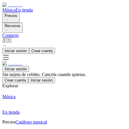
Música
En tienda
Precios
Recursos
Contacto
🇪🇸
Iniciar sesión
Crear cuenta
Iniciar sesión
Sin tarjeta de crédito. Cancela cuando quieras.
Crear cuenta
Iniciar sesión
Explorar
Música
En tienda
Precios
Catálogo musical