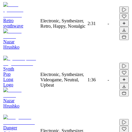
Retro
Electronic, Synthesizer,
2:31
-
synthwave
Retro, Happy, Nostalgic
Nazar
Hrushko
Synth
Pop
Electronic, Synthesizer,
Long
Videogame, Neutral,
1:36
-
Logo
Upbeat
Nazar
Hrushko
Danger
Electronic, Synthesizer,