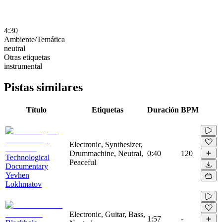
4:30
Ambiente/Temática
neutral
Otras etiquetas
instrumental
Pistas similares
Título
Etiquetas
Duración
BPM
Electronic, Synthesizer,
Drummachine, Neutral,
0:40
120
Technological
Peaceful
Documentary
Yevhen
Lokhmatov
Electronic, Guitar, Bass,
1:57
-