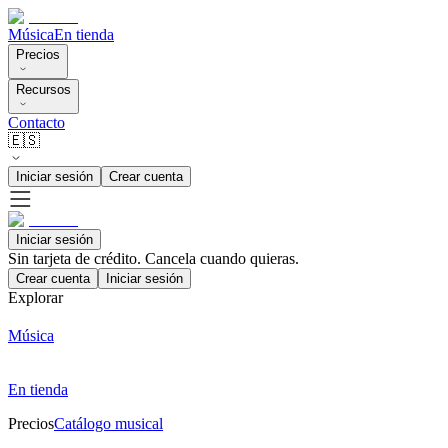
Música
En tienda
Precios
Recursos
Contacto
🇪🇸
Iniciar sesión
Crear cuenta
Iniciar sesión
Sin tarjeta de crédito. Cancela cuando quieras.
Crear cuenta
Iniciar sesión
Explorar
Música
En tienda
Precios
Catálogo musical