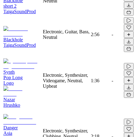
Blackhole
Neutral
short 2
TaigaSoundProd
Electronic, Guitar, Bass,
2:56
-
Neutral
Blackhole
TaigaSoundProd
Synth
Electronic, Synthesizer,
Pop Long
Videogame, Neutral,
1:36
-
Logo
Upbeat
Nazar
Hrushko
Danger
Electronic, Synthesizer,
Asia
Clubbing, Neutral,
2:18
-