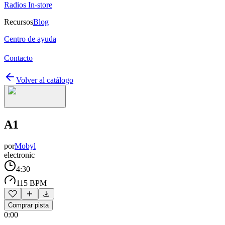
Radios In-store
Recursos
Blog
Centro de ayuda
Contacto
Volver al catálogo
A1
por
Mobyl
electronic
4:30
115 BPM
Comprar pista
0:00