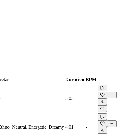
uetas
Duración
BPM
y
3:03
-
thno, Neutral, Energetic, Dreamy
4:01
-