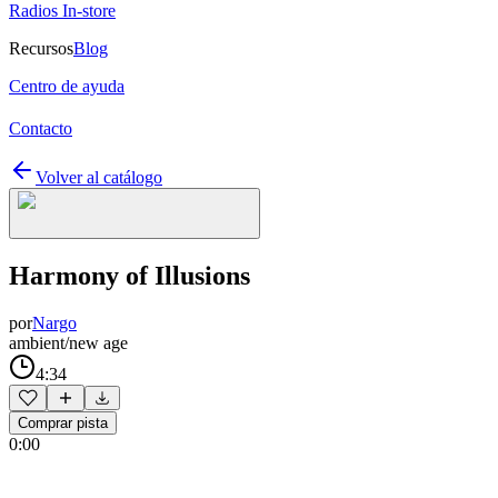
Radios In-store
Recursos
Blog
Centro de ayuda
Contacto
Volver al catálogo
Harmony of Illusions
por
Nargo
ambient/new age
4:34
Comprar pista
0:00