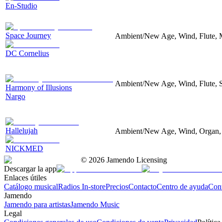
En-Studio
Space Journey
Ambient/New Age, Wind, Flute, M
DC Cornelius
Ambient/New Age, Wind, Flute, 
Harmony of Illusions
Nargo
Hallelujah
Ambient/New Age, Wind, Organ,
NICKMED
©
2026
Jamendo Licensing
Descargar la app
Enlaces útiles
Catálogo musical
Radios In-store
Precios
Contacto
Centro de ayuda
Con
Jamendo
Jamendo para artistas
Jamendo Music
Legal