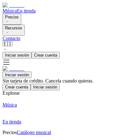
Música
En tienda
Precios
Recursos
Contacto
🇪🇸
Iniciar sesión
Crear cuenta
Iniciar sesión
Sin tarjeta de crédito. Cancela cuando quieras.
Crear cuenta
Iniciar sesión
Explorar
Música
En tienda
Precios
Catálogo musical