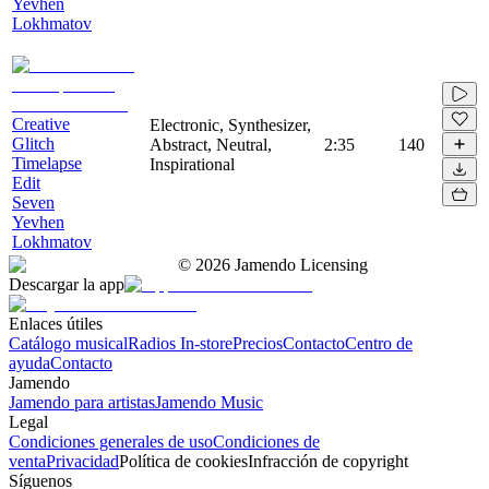
Yevhen
Lokhmatov
Creative
Electronic, Synthesizer,
Glitch
Abstract, Neutral,
2:35
140
Timelapse
Inspirational
Edit
Seven
Yevhen
Lokhmatov
©
2026
Jamendo Licensing
Descargar la app
Enlaces útiles
Catálogo musical
Radios In-store
Precios
Contacto
Centro de
ayuda
Contacto
Jamendo
Jamendo para artistas
Jamendo Music
Legal
Condiciones generales de uso
Condiciones de
venta
Privacidad
Política de cookies
Infracción de copyright
Síguenos