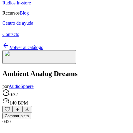
Radios In-store
Recursos
Blog
Centro de ayuda
Contacto
Volver al catálogo
Ambient Analog Dreams
por
AudioSphere
0:32
140 BPM
Comprar pista
0:00