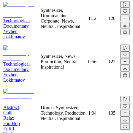
Synthesizer,
Drummachine,
1:12
120
Technological
Corporate, News,
Documentary
Neutral, Inspirational
Yevhen
Lokhmatov
Synthesizer, News,
Production, Neutral,
0:56
122
Technological
Inspirational
Documentary
Yevhen
Lokhmatov
Abstract
Drums, Synthesizer,
Chill
Technology, Production,
1:04
135
Relax
Neutral, Inspirational
Hip Hop
Edit 1