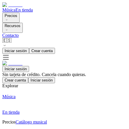
Música
En tienda
Precios
Recursos
Contacto
🇪🇸
Iniciar sesión
Crear cuenta
Iniciar sesión
Sin tarjeta de crédito. Cancela cuando quieras.
Crear cuenta
Iniciar sesión
Explorar
Música
En tienda
Precios
Catálogo musical