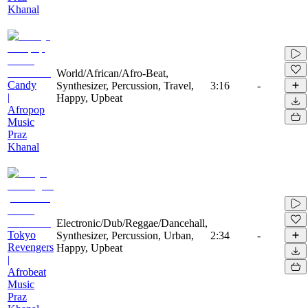
Khanal
World/African/Afro-Beat,
Candy
Synthesizer, Percussion, Travel,
3:16
-
|
Happy, Upbeat
Afropop
Music
Praz
Khanal
Electronic/Dub/Reggae/Dancehall,
Tokyo
Synthesizer, Percussion, Urban,
2:34
-
Revengers
Happy, Upbeat
|
Afrobeat
Music
Praz