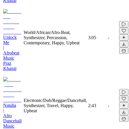
Khanal
World/African/Afro-Beat,
Unlock
Synthesizer, Percussion,
3:05
-
Me
Contemporary, Happy, Upbeat
|
Afrobeat
Music
Praz
Khanal
Electronic/Dub/Reggae/Dancehall,
Natalia
Synthesizer, Travel, Happy,
2:43
-
|
Upbeat
Afro
Dancehall
Music