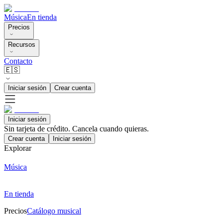
Música
En tienda
Precios
Recursos
Contacto
🇪🇸
Iniciar sesión
Crear cuenta
Iniciar sesión
Sin tarjeta de crédito. Cancela cuando quieras.
Crear cuenta
Iniciar sesión
Explorar
Música
En tienda
Precios
Catálogo musical