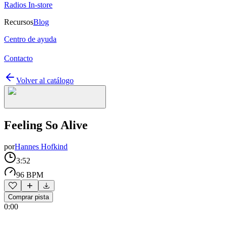
Radios In-store
Recursos
Blog
Centro de ayuda
Contacto
Volver al catálogo
Feeling So Alive
por
Hannes Hofkind
3:52
96 BPM
Comprar pista
0:00