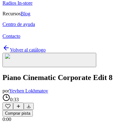
Radios In-store
Recursos
Blog
Centro de ayuda
Contacto
Volver al catálogo
Piano Cinematic Corporate Edit 8
por
Yevhen Lokhmatov
0:33
Comprar pista
0:00