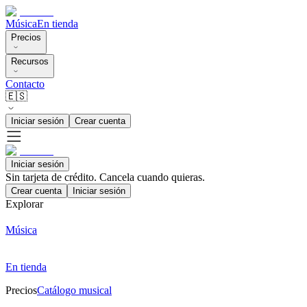
Música
En tienda
Precios
Recursos
Contacto
🇪🇸
Iniciar sesión
Crear cuenta
Iniciar sesión
Sin tarjeta de crédito. Cancela cuando quieras.
Crear cuenta
Iniciar sesión
Explorar
Música
En tienda
Precios
Catálogo musical