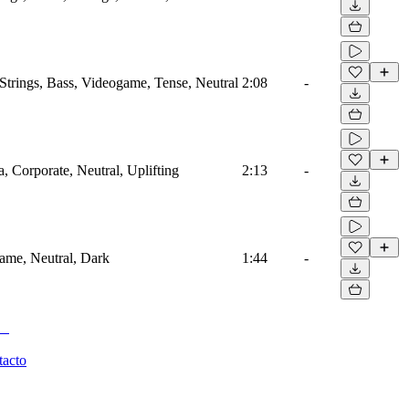
Strings, Bass, Videogame, Tense, Neutral
2:08
-
a, Corporate, Neutral, Uplifting
2:13
-
game, Neutral, Dark
1:44
-
tacto