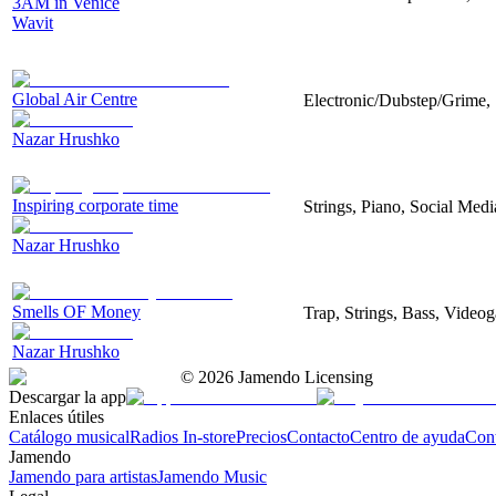
3AM in Venice
Wavit
Global Air Centre
Electronic/Dubstep/Grime, 
Nazar Hrushko
Inspiring corporate time
Strings, Piano, Social Medi
Nazar Hrushko
Smells OF Money
Trap, Strings, Bass, Video
Nazar Hrushko
©
2026
Jamendo Licensing
Descargar la app
Enlaces útiles
Catálogo musical
Radios In-store
Precios
Contacto
Centro de ayuda
Con
Jamendo
Jamendo para artistas
Jamendo Music