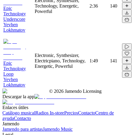
Electronic, Synthesizer,
Technology, Energetic,
2:36
140
Epic
Powerful
Technology
Underscore
Yevhen
Lokhmatov
Electronic, Synthesizer,
Electricpiano, Technology,
1:49
141
Epic
Energetic, Powerful
Technology
Loop
Yevhen
Lokhmatov
©
2026
Jamendo Licensing
Descargar la app
Enlaces útiles
Catálogo musical
Radios In-store
Precios
Contacto
Centro de
ayuda
Contacto
Jamendo
Jamendo para artistas
Jamendo Music
Legal