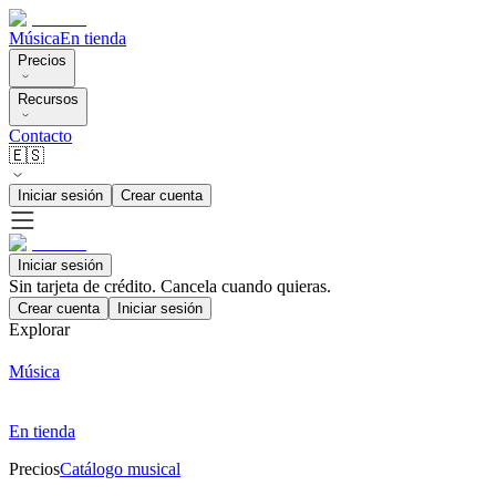
Música
En tienda
Precios
Recursos
Contacto
🇪🇸
Iniciar sesión
Crear cuenta
Iniciar sesión
Sin tarjeta de crédito. Cancela cuando quieras.
Crear cuenta
Iniciar sesión
Explorar
Música
En tienda
Precios
Catálogo musical