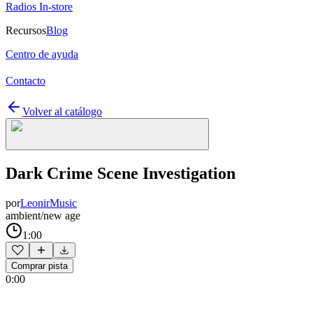
Radios In-store
Recursos
Blog
Centro de ayuda
Contacto
Volver al catálogo
Dark Crime Scene Investigation
por
LeonirMusic
ambient/new age
1:00
Comprar pista
0:00