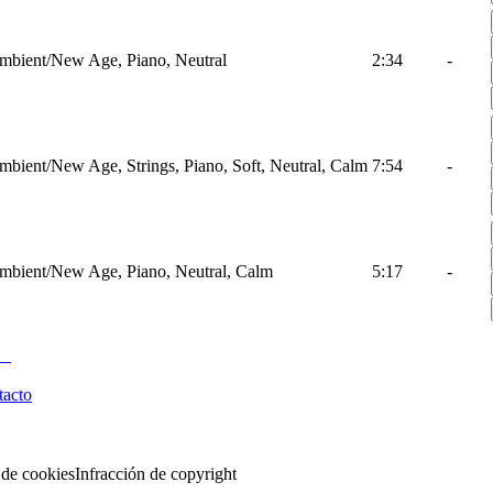
mbient/New Age, Piano, Neutral
2:34
-
mbient/New Age, Strings, Piano, Soft, Neutral, Calm
7:54
-
mbient/New Age, Piano, Neutral, Calm
5:17
-
tacto
 de cookies
Infracción de copyright