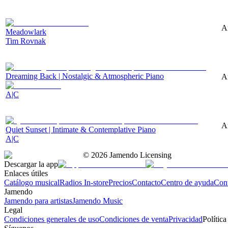
A
Meadowlark
Tim Rovnak
Dreaming Back | Nostalgic & Atmospheric Piano
A
A|C
A
Quiet Sunset | Intimate & Contemplative Piano
A|C
©
2026
Jamendo Licensing
Descargar la app
Enlaces útiles
Catálogo musical
Radios In-store
Precios
Contacto
Centro de ayuda
Con
Jamendo
Jamendo para artistas
Jamendo Music
Legal
Condiciones generales de uso
Condiciones de venta
Privacidad
Política