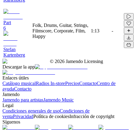
Part
Folk, Drums, Guitar, Strings,
6
Filmscore, Corporate, Film,
1:13
-
Happy
Stefan
Kartenberg
©
2026
Jamendo Licensing
Descargar la app
Enlaces útiles
Catálogo musical
Radios In-store
Precios
Contacto
Centro de
ayuda
Contacto
Jamendo
Jamendo para artistas
Jamendo Music
Legal
Condiciones generales de uso
Condiciones de
venta
Privacidad
Política de cookies
Infracción de copyright
Síguenos