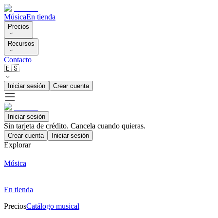
Música
En tienda
Precios
Recursos
Contacto
🇪🇸
Iniciar sesión
Crear cuenta
Iniciar sesión
Sin tarjeta de crédito. Cancela cuando quieras.
Crear cuenta
Iniciar sesión
Explorar
Música
En tienda
Precios
Catálogo musical