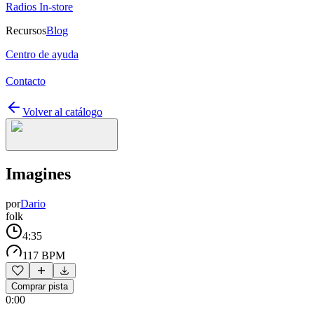
Radios In-store
Recursos
Blog
Centro de ayuda
Contacto
Volver al catálogo
Imagines
por
Dario
folk
4:35
117 BPM
Comprar pista
0:00