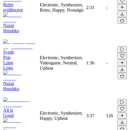
Retro
Electronic, Synthesizer,
2:31
-
synthwave
Retro, Happy, Nostalgic
Nazar
Hrushko
Synth
Pop
Electronic, Synthesizer,
Long
Videogame, Neutral,
1:36
-
Logo
Upbeat
Nazar
Hrushko
All is
Electronic, Synthesizer,
Good
3:37
126
Happy, Upbeat