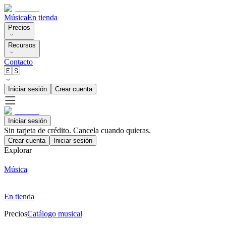
Música
En tienda
Precios
Recursos
Contacto
🇪🇸
Iniciar sesión
Crear cuenta
Iniciar sesión
Sin tarjeta de crédito. Cancela cuando quieras.
Crear cuenta
Iniciar sesión
Explorar
Música
En tienda
Precios
Catálogo musical