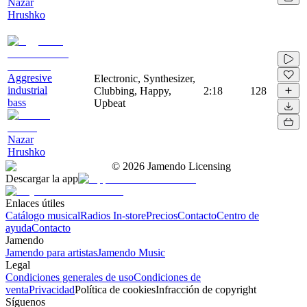
Nazar
Hrushko
Aggresive
Electronic, Synthesizer,
industrial
Clubbing, Happy,
2:18
128
bass
Upbeat
Nazar
Hrushko
©
2026
Jamendo Licensing
Descargar la app
Enlaces útiles
Catálogo musical
Radios In-store
Precios
Contacto
Centro de
ayuda
Contacto
Jamendo
Jamendo para artistas
Jamendo Music
Legal
Condiciones generales de uso
Condiciones de
venta
Privacidad
Política de cookies
Infracción de copyright
Síguenos