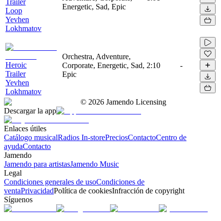
Trailer
Energetic, Sad, Epic
Loop
Yevhen
Lokhmatov
Orchestra, Adventure,
Heroic
Corporate, Energetic, Sad,
2:10
-
Trailer
Epic
Yevhen
Lokhmatov
©
2026
Jamendo Licensing
Descargar la app
Enlaces útiles
Catálogo musical
Radios In-store
Precios
Contacto
Centro de
ayuda
Contacto
Jamendo
Jamendo para artistas
Jamendo Music
Legal
Condiciones generales de uso
Condiciones de
venta
Privacidad
Política de cookies
Infracción de copyright
Síguenos