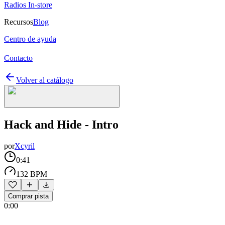
Radios In-store
Recursos
Blog
Centro de ayuda
Contacto
Volver al catálogo
Hack and Hide - Intro
por
Xcyril
0:41
132 BPM
Comprar pista
0:00