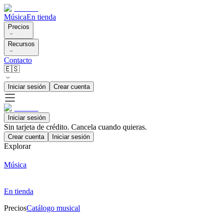
Música
En tienda
Precios
Recursos
Contacto
🇪🇸
Iniciar sesión
Crear cuenta
Iniciar sesión
Sin tarjeta de crédito. Cancela cuando quieras.
Crear cuenta
Iniciar sesión
Explorar
Música
En tienda
Precios
Catálogo musical