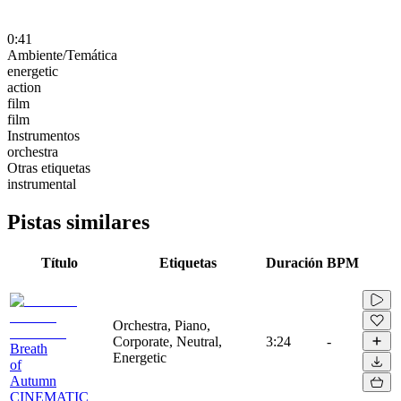
0:41
Ambiente/Temática
energetic
action
film
film
Instrumentos
orchestra
Otras etiquetas
instrumental
Pistas similares
Título
Etiquetas
Duración
BPM
Orchestra, Piano,
Corporate, Neutral,
3:24
-
Breath
Energetic
of
Autumn
CINEMATIC