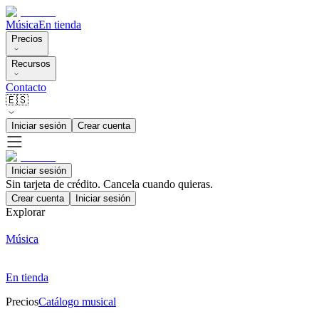
Música
En tienda
Precios
Recursos
Contacto
🇪🇸
Iniciar sesión
Crear cuenta
Iniciar sesión
Sin tarjeta de crédito. Cancela cuando quieras.
Crear cuenta
Iniciar sesión
Explorar
Música
En tienda
Precios
Catálogo musical