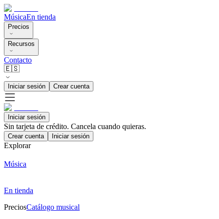
Música
En tienda
Precios
Recursos
Contacto
🇪🇸
Iniciar sesión
Crear cuenta
Iniciar sesión
Sin tarjeta de crédito. Cancela cuando quieras.
Crear cuenta
Iniciar sesión
Explorar
Música
En tienda
Precios
Catálogo musical