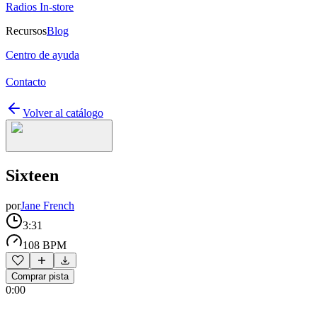
Radios In-store
Recursos
Blog
Centro de ayuda
Contacto
Volver al catálogo
Sixteen
por
Jane French
3:31
108 BPM
Comprar pista
0:00