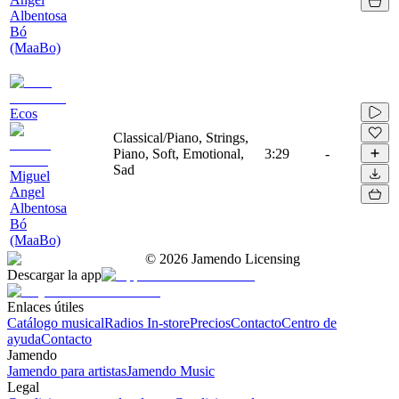
Albentosa
Bó
(MaaBo)
Ecos
Classical/Piano, Strings,
Piano, Soft, Emotional,
3:29
-
Sad
Miguel
Angel
Albentosa
Bó
(MaaBo)
©
2026
Jamendo Licensing
Descargar la app
Enlaces útiles
Catálogo musical
Radios In-store
Precios
Contacto
Centro de
ayuda
Contacto
Jamendo
Jamendo para artistas
Jamendo Music
Legal