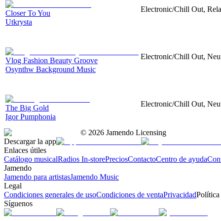
Electronic/Chill Out, Rel
Closer To You
Utkrysta
Electronic/Chill Out, Neu
Vlog Fashion Beauty Groove
Osynthw Background Music
Electronic/Chill Out, Neu
The Big Gold
Igor Pumphonia
©
2026
Jamendo Licensing
Descargar la app
Enlaces útiles
Catálogo musical
Radios In-store
Precios
Contacto
Centro de ayuda
Con
Jamendo
Jamendo para artistas
Jamendo Music
Legal
Condiciones generales de uso
Condiciones de venta
Privacidad
Política
Síguenos