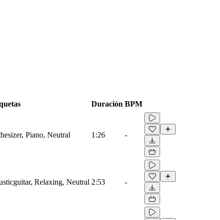
quetas
Duración
BPM
hesizer, Piano, Neutral
1:26
-
usticguitar, Relaxing, Neutral
2:53
-