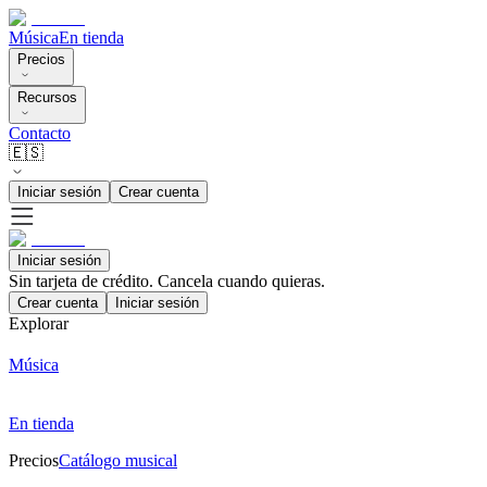
Música
En tienda
Precios
Recursos
Contacto
🇪🇸
Iniciar sesión
Crear cuenta
Iniciar sesión
Sin tarjeta de crédito. Cancela cuando quieras.
Crear cuenta
Iniciar sesión
Explorar
Música
En tienda
Precios
Catálogo musical