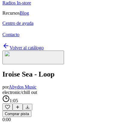
Radios In-store
Recursos
Blog
Centro de ayuda
Contacto
Volver al catálogo
Iroise Sea - Loop
por
Abydos Music
electronic/chill out
1:05
Comprar pista
0:00