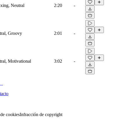
axing, Neutral
2:20
-
tral, Groovy
2:01
-
tral, Motivational
3:02
-
tacto
 de cookies
Infracción de copyright