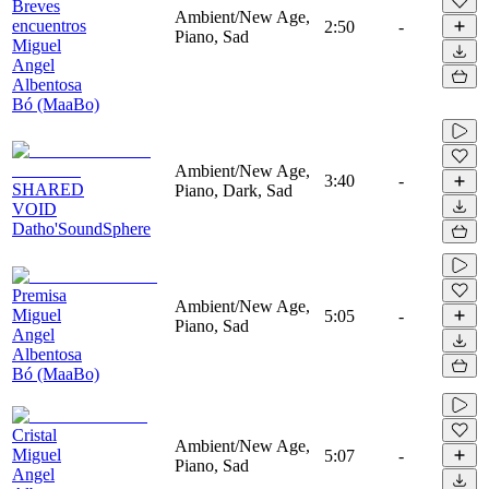
Breves
Ambient/New Age,
encuentros
2:50
-
Piano, Sad
Miguel
Angel
Albentosa
Bó (MaaBo)
Ambient/New Age,
3:40
-
SHARED
Piano, Dark, Sad
VOID
Datho'SoundSphere
Premisa
Ambient/New Age,
Miguel
5:05
-
Piano, Sad
Angel
Albentosa
Bó (MaaBo)
Cristal
Ambient/New Age,
Miguel
5:07
-
Piano, Sad
Angel