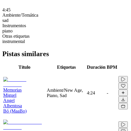
4:45
Ambiente/Temática
sad
Instrumentos
piano
Otras etiquetas
instrumental
Pistas similares
Título
Etiquetas
Duración
BPM
Memorias
Ambient/New Age,
4:24
-
Miguel
Piano, Sad
Angel
Albentosa
Bó (MaaBo)