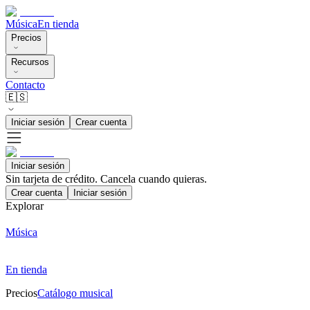
Música
En tienda
Precios
Recursos
Contacto
🇪🇸
Iniciar sesión
Crear cuenta
Iniciar sesión
Sin tarjeta de crédito. Cancela cuando quieras.
Crear cuenta
Iniciar sesión
Explorar
Música
En tienda
Precios
Catálogo musical