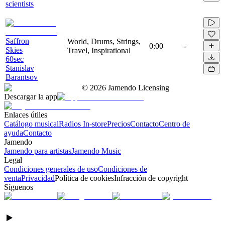
scientists
Saffron
World, Drums, Strings,
0:00
-
Skies
Travel, Inspirational
60sec
Stanislav
Barantsov
©
2026
Jamendo Licensing
Descargar la app
Enlaces útiles
Catálogo musical
Radios In-store
Precios
Contacto
Centro de
ayuda
Contacto
Jamendo
Jamendo para artistas
Jamendo Music
Legal
Condiciones generales de uso
Condiciones de
venta
Privacidad
Política de cookies
Infracción de copyright
Síguenos