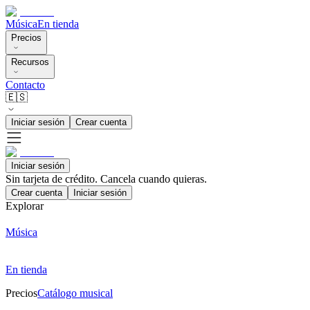
Música
En tienda
Precios
Recursos
Contacto
🇪🇸
Iniciar sesión
Crear cuenta
Iniciar sesión
Sin tarjeta de crédito. Cancela cuando quieras.
Crear cuenta
Iniciar sesión
Explorar
Música
En tienda
Precios
Catálogo musical