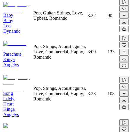
Pop, Guitar, Strings, Love,
Baby
3:22
90
Upbeat, Romantic
Baby
Leo
Dynamic
Pop, Strings, Acousticguitar,
Love, Commercial, Happy,
3:09
133
Parachute
Romantic
Kinga
Angelys
Pop, Strings, Acousticguitar,
Song
Love, Commercial, Happy,
3:23
108
in My
Romantic
Heart
Kinga
Angelys