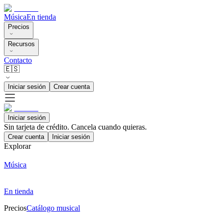
Música
En tienda
Precios
Recursos
Contacto
🇪🇸
Iniciar sesión
Crear cuenta
Iniciar sesión
Sin tarjeta de crédito. Cancela cuando quieras.
Crear cuenta
Iniciar sesión
Explorar
Música
En tienda
Precios
Catálogo musical