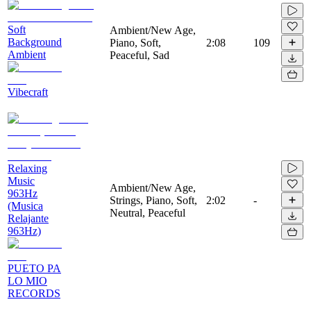
Soft
Ambient/New Age,
Background
Piano, Soft,
2:08
109
Ambient
Peaceful, Sad
Vibecraft
Relaxing
Music
Ambient/New Age,
963Hz
Strings, Piano, Soft,
2:02
-
(Musica
Neutral, Peaceful
Relajante
963Hz)
PUETO PA
LO MIO
RECORDS