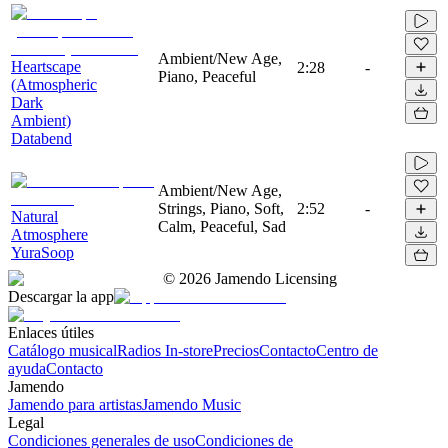
Ambient/New Age,
Heartscape
2:28
-
Piano, Peaceful
(Atmospheric
Dark
Ambient)
Databend
Ambient/New Age,
Strings, Piano, Soft,
2:52
-
Natural
Calm, Peaceful, Sad
Atmosphere
YuraSoop
©
2026
Jamendo Licensing
Descargar la app
Enlaces útiles
Catálogo musical
Radios In-store
Precios
Contacto
Centro de
ayuda
Contacto
Jamendo
Jamendo para artistas
Jamendo Music
Legal
Condiciones generales de uso
Condiciones de