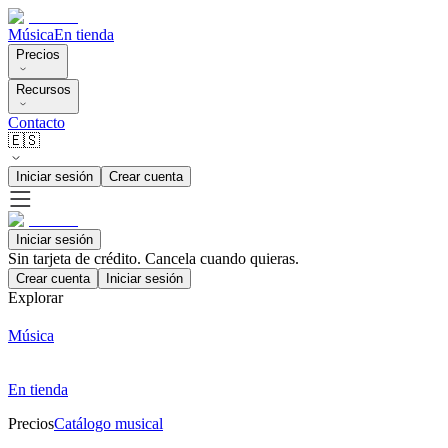
Música
En tienda
Precios
Recursos
Contacto
🇪🇸
Iniciar sesión
Crear cuenta
Iniciar sesión
Sin tarjeta de crédito. Cancela cuando quieras.
Crear cuenta
Iniciar sesión
Explorar
Música
En tienda
Precios
Catálogo musical