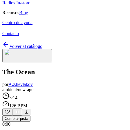
Radios In-store
Recursos
Blog
Centro de ayuda
Contacto
Volver al catálogo
The Ocean
por
A.Zhevlakov
ambient/new age
3:14
126 BPM
Comprar pista
0:00