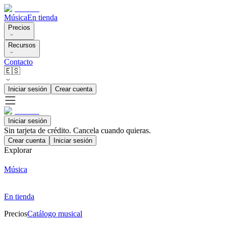
Música
En tienda
Precios
Recursos
Contacto
🇪🇸
Iniciar sesión
Crear cuenta
Iniciar sesión
Sin tarjeta de crédito. Cancela cuando quieras.
Crear cuenta
Iniciar sesión
Explorar
Música
En tienda
Precios
Catálogo musical