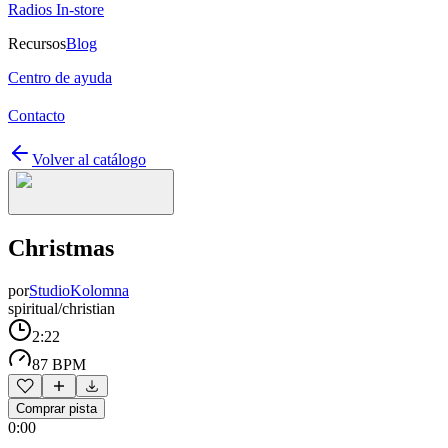
Radios In-store
Recursos
Blog
Centro de ayuda
Contacto
Volver al catálogo
Christmas
por
StudioKolomna
spiritual/christian
2:22
87 BPM
Comprar pista
0:00