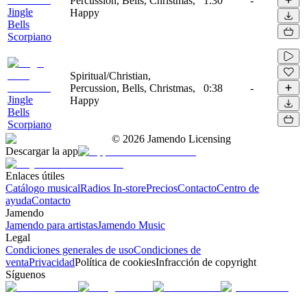
Percussion, Bells, Christmas,
1:30
-
Jingle
Happy
Bells
Scorpiano
Spiritual/Christian,
Percussion, Bells, Christmas,
0:38
-
Jingle
Happy
Bells
Scorpiano
©
2026
Jamendo Licensing
Descargar la app
Enlaces útiles
Catálogo musical
Radios In-store
Precios
Contacto
Centro de
ayuda
Contacto
Jamendo
Jamendo para artistas
Jamendo Music
Legal
Condiciones generales de uso
Condiciones de
venta
Privacidad
Política de cookies
Infracción de copyright
Síguenos