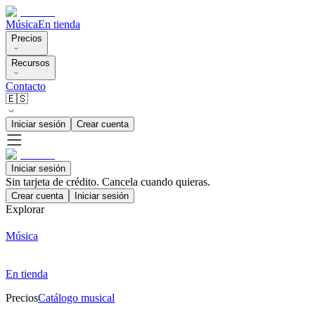
Música
En tienda
Precios
Recursos
Contacto
🇪🇸
Iniciar sesión
Crear cuenta
Iniciar sesión
Sin tarjeta de crédito. Cancela cuando quieras.
Crear cuenta
Iniciar sesión
Explorar
Música
En tienda
Precios
Catálogo musical