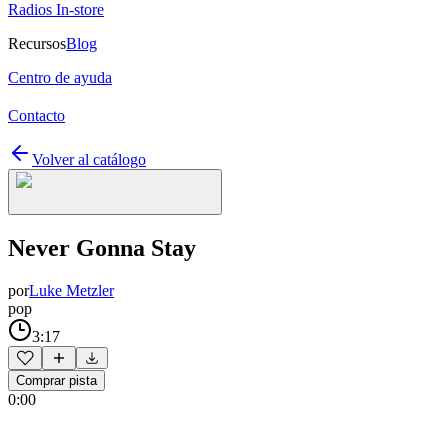
Radios In-store
Recursos
Blog
Centro de ayuda
Contacto
Volver al catálogo
Never Gonna Stay
por
Luke Metzler
pop
3:17
Comprar pista
0:00