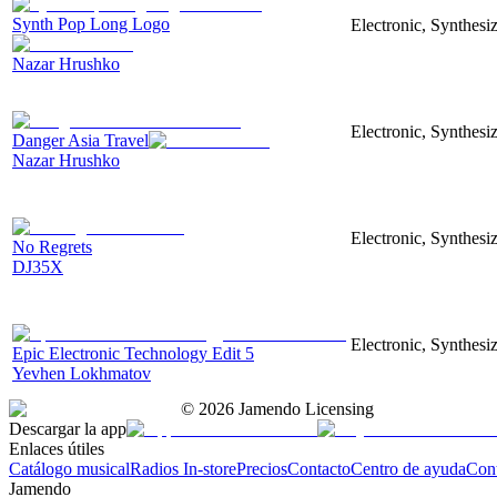
Synth Pop Long Logo
Electronic, Synthesi
Nazar Hrushko
Electronic, Synthesi
Danger Asia Travel
Nazar Hrushko
Electronic, Synthesiz
No Regrets
DJ35X
Electronic, Synthesiz
Epic Electronic Technology Edit 5
Yevhen Lokhmatov
©
2026
Jamendo Licensing
Descargar la app
Enlaces útiles
Catálogo musical
Radios In-store
Precios
Contacto
Centro de ayuda
Con
Jamendo