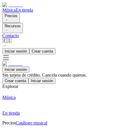
Música
En tienda
Precios
Recursos
Contacto
🇪🇸
Iniciar sesión
Crear cuenta
Iniciar sesión
Sin tarjeta de crédito. Cancela cuando quieras.
Crear cuenta
Iniciar sesión
Explorar
Música
En tienda
Precios
Catálogo musical