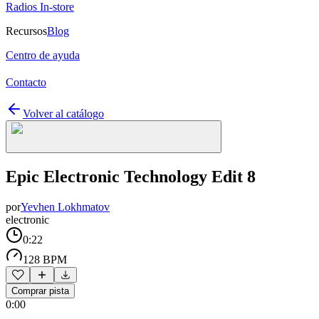
Radios In-store
Recursos
Blog
Centro de ayuda
Contacto
Volver al catálogo
Epic Electronic Technology Edit 8
por
Yevhen Lokhmatov
electronic
0:22
128 BPM
Comprar pista
0:00