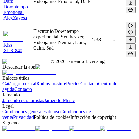
Dark
Videogame, Emotional, Dark
Downtempo
Emotional
AlexZavesa
Electronic/Downtempo -
experimental, Synthesizer,
5:38
-
Videogame, Neutral, Dark,
Kiss
Calm, Sad
XLR:840
©
2026
Jamendo Licensing
Descargar la app
Enlaces útiles
Catálogo musical
Radios In-store
Precios
Contacto
Centro de
ayuda
Contacto
Jamendo
Jamendo para artistas
Jamendo Music
Legal
Condiciones generales de uso
Condiciones de
venta
Privacidad
Política de cookies
Infracción de copyright
Síguenos