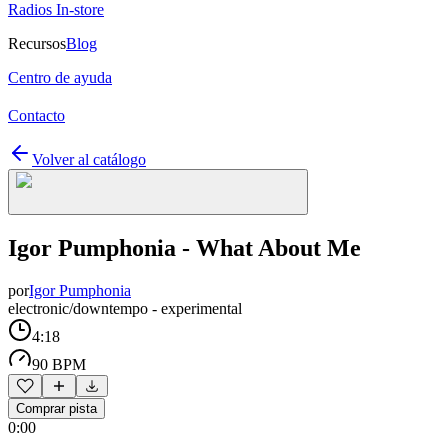
Radios In-store
Recursos
Blog
Centro de ayuda
Contacto
Volver al catálogo
Igor Pumphonia - What About Me
por
Igor Pumphonia
electronic/downtempo - experimental
4:18
90 BPM
Comprar pista
0:00