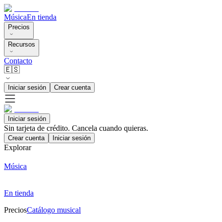
Música
En tienda
Precios
Recursos
Contacto
🇪🇸
Iniciar sesión
Crear cuenta
Iniciar sesión
Sin tarjeta de crédito. Cancela cuando quieras.
Crear cuenta
Iniciar sesión
Explorar
Música
En tienda
Precios
Catálogo musical