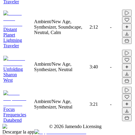
Traveler
Ambient/New Age,
Synthesizer, Soundscape,
2:12
-
Distant
Neutral, Calm
Planet
Lightning
Traveler
Ambient/New Age,
3:40
-
Unfolding
Synthesizer, Neutral
Sharon
West
Ambient/New Age,
3:21
-
Synthesizer, Neutral
Focus
Frequencies
Databend
©
2026
Jamendo Licensing
Descargar la app