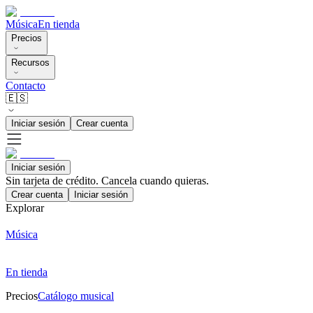
Música
En tienda
Precios
Recursos
Contacto
🇪🇸
Iniciar sesión
Crear cuenta
Iniciar sesión
Sin tarjeta de crédito. Cancela cuando quieras.
Crear cuenta
Iniciar sesión
Explorar
Música
En tienda
Precios
Catálogo musical