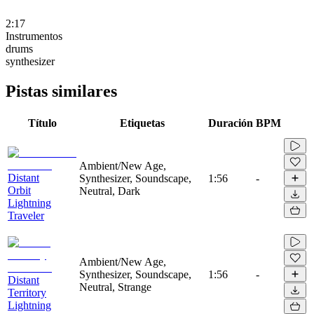
2:17
Instrumentos
drums
synthesizer
Pistas similares
Título
Etiquetas
Duración
BPM
Ambient/New Age,
Distant
Synthesizer, Soundscape,
1:56
-
Orbit
Neutral, Dark
Lightning
Traveler
Ambient/New Age,
Synthesizer, Soundscape,
1:56
-
Distant
Neutral, Strange
Territory
Lightning