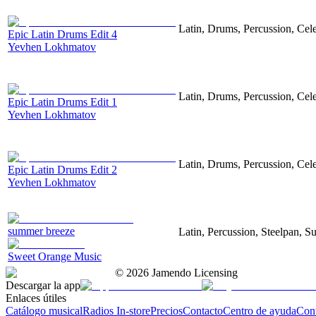
Latin, Drums, Percussion, Cel
Epic Latin Drums Edit 4
Yevhen Lokhmatov
Latin, Drums, Percussion, Cel
Epic Latin Drums Edit 1
Yevhen Lokhmatov
Latin, Drums, Percussion, Cel
Epic Latin Drums Edit 2
Yevhen Lokhmatov
summer breeze
Latin, Percussion, Steelpan, 
Sweet Orange Music
©
2026
Jamendo Licensing
Descargar la app
Enlaces útiles
Catálogo musical
Radios In-store
Precios
Contacto
Centro de ayuda
Con