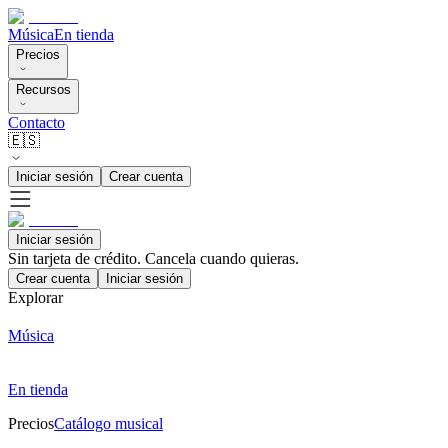
Música
En tienda
Precios
Recursos
Contacto
🇪🇸
Iniciar sesión
Crear cuenta
Iniciar sesión
Sin tarjeta de crédito. Cancela cuando quieras.
Crear cuenta
Iniciar sesión
Explorar
Música
En tienda
Precios
Catálogo musical