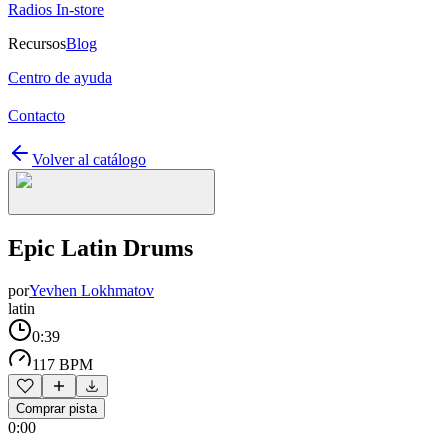
Radios In-store
Recursos
Blog
Centro de ayuda
Contacto
Volver al catálogo
Epic Latin Drums
por
Yevhen Lokhmatov
latin
0:39
117 BPM
Comprar pista
0:00