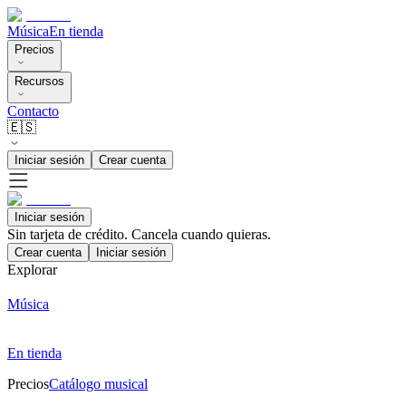
Música
En tienda
Precios
Recursos
Contacto
🇪🇸
Iniciar sesión
Crear cuenta
Iniciar sesión
Sin tarjeta de crédito. Cancela cuando quieras.
Crear cuenta
Iniciar sesión
Explorar
Música
En tienda
Precios
Catálogo musical