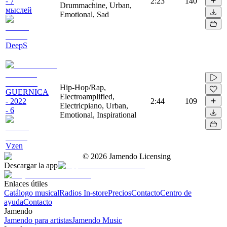
- 7
2:23
140
Drummachine, Urban,
мыслей
Emotional, Sad
DeepS
Hip-Hop/Rap,
GUERNICA
Electroamplified,
- 2022
2:44
109
Electricpiano, Urban,
- 6
Emotional, Inspirational
Vzen
©
2026
Jamendo Licensing
Descargar la app
Enlaces útiles
Catálogo musical
Radios In-store
Precios
Contacto
Centro de
ayuda
Contacto
Jamendo
Jamendo para artistas
Jamendo Music