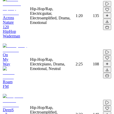
Hip-Hop/Rap,
Electricguitar,
1:20
135
Across
Electroamplified, Drama,
Nature
Emotional
120
HipHop
Waderman
On
My
Hip-Hop/Rap,
Way
Electricpiano, Drama,
2:25
108
Emotional, Neutral
Roam
FM
Hip-Hop/Rap,
DeepS
Electroamplified,