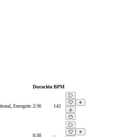
Duración
BPM
ional, Energetic
2:36
142
0:30
-