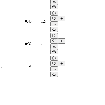
0:43
127
0:32
-
xy
1:51
-