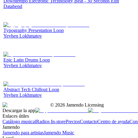
Downtempo Electronic Technology Beat - 30 Seconds Edit
Databend
Typography Presentation Loop
Yevhen Lokhmatov
Epic Latin Drums Loop
Yevhen Lokhmatov
Abstract Tech Chillout Loop
Yevhen Lokhmatov
©
2026
Jamendo Licensing
Descargar la app
Enlaces útiles
Catálogo musical
Radios In-store
Precios
Contacto
Centro de ayuda
Con
Jamendo
Jamendo para artistas
Jamendo Music