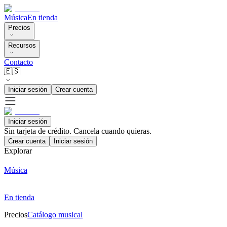
Música
En tienda
Precios
Recursos
Contacto
🇪🇸
Iniciar sesión
Crear cuenta
Iniciar sesión
Sin tarjeta de crédito. Cancela cuando quieras.
Crear cuenta
Iniciar sesión
Explorar
Música
En tienda
Precios
Catálogo musical