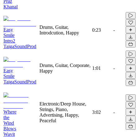
Praz
Khanal
Drums, Guitar,
Easy
0:23
-
Introdcution, Happy
Smile
Intro2
TaigaSoundProd
Drums, Guitar, Corporate,
1:01
-
Easy
Happy
Smile
TaigaSoundProd
Electronic/Deep House,
Strings, Piano,
Where
3:02
-
Advertising, Happy,
the
Peaceful
Wind
Blows
Wavit