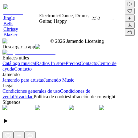
Electronic/Dance, Drums,
Jingle
2:52
-
Guitar, Happy
Bells
Chrissy
Blazier
©
2026
Jamendo Licensing
Descargar la app
Enlaces útiles
Catálogo musical
Radios In-store
Precios
Contacto
Centro de
ayuda
Contacto
Jamendo
Jamendo para artistas
Jamendo Music
Legal
Condiciones generales de uso
Condiciones de
venta
Privacidad
Política de cookies
Infracción de copyright
Síguenos