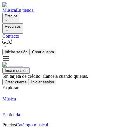
Música
En tienda
Precios
Recursos
Contacto
🇪🇸
Iniciar sesión
Crear cuenta
Iniciar sesión
Sin tarjeta de crédito. Cancela cuando quieras.
Crear cuenta
Iniciar sesión
Explorar
Música
En tienda
Precios
Catálogo musical