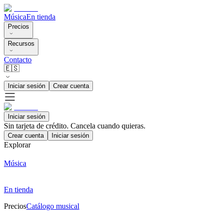
Música
En tienda
Precios
Recursos
Contacto
🇪🇸
Iniciar sesión
Crear cuenta
Iniciar sesión
Sin tarjeta de crédito. Cancela cuando quieras.
Crear cuenta
Iniciar sesión
Explorar
Música
En tienda
Precios
Catálogo musical