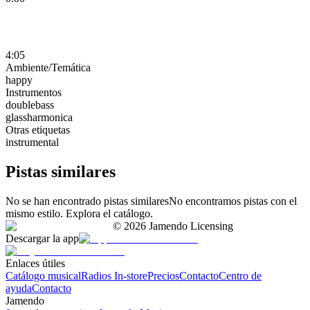
4:05
Ambiente/Temática
happy
Instrumentos
doublebass
glassharmonica
Otras etiquetas
instrumental
Pistas similares
No se han encontrado pistas similares
No encontramos pistas con el
mismo estilo. Explora el catálogo.
©
2026
Jamendo Licensing
Descargar la app
Enlaces útiles
Catálogo musical
Radios In-store
Precios
Contacto
Centro de
ayuda
Contacto
Jamendo