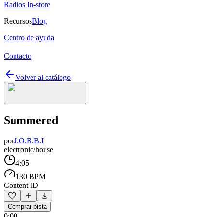
Radios In-store
Recursos
Blog
Centro de ayuda
Contacto
Volver al catálogo
Summered
por
J.O.R.B.I
electronic/house
4:05
130 BPM
Content ID
Comprar pista
0:00