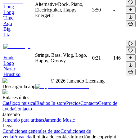
Alternative/Rock, Piano,
Long
Electricguitar, Happy,
3:50
-
Long
Energetic
Time
Ago
Big
Liz
Strings, Bass, Vlog, Logo,
Funk
0:21
146
Happy, Groovy
Logo
Nazar
Hrushko
©
2026
Jamendo Licensing
Descargar la app
Enlaces útiles
Catálogo musical
Radios In-store
Precios
Contacto
Centro de
ayuda
Contacto
Jamendo
Jamendo para artistas
Jamendo Music
Legal
Condiciones generales de uso
Condiciones de
venta
Privacidad
Política de cookies
Infracción de copyright