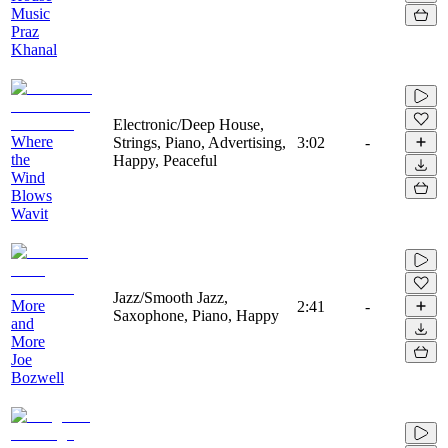
Music
Praz
Khanal
Electronic/Deep House,
Where
Strings, Piano, Advertising,
3:02
-
the
Happy, Peaceful
Wind
Blows
Wavit
Jazz/Smooth Jazz,
More
2:41
-
Saxophone, Piano, Happy
and
More
Joe
Bozwell