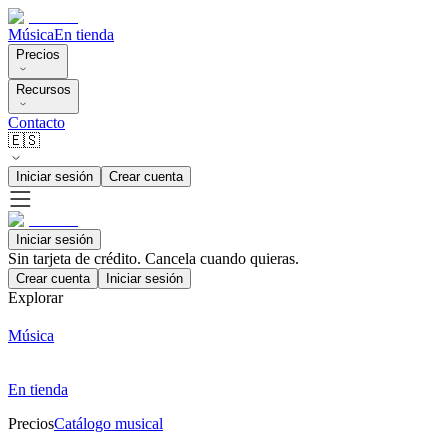
Música
En tienda
Precios
Recursos
Contacto
🇪🇸
Iniciar sesión
Crear cuenta
Iniciar sesión
Sin tarjeta de crédito. Cancela cuando quieras.
Crear cuenta
Iniciar sesión
Explorar
Música
En tienda
Precios
Catálogo musical