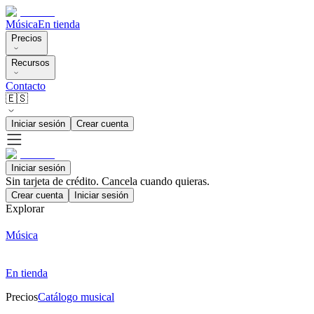
Música
En tienda
Precios
Recursos
Contacto
🇪🇸
Iniciar sesión
Crear cuenta
Iniciar sesión
Sin tarjeta de crédito. Cancela cuando quieras.
Crear cuenta
Iniciar sesión
Explorar
Música
En tienda
Precios
Catálogo musical