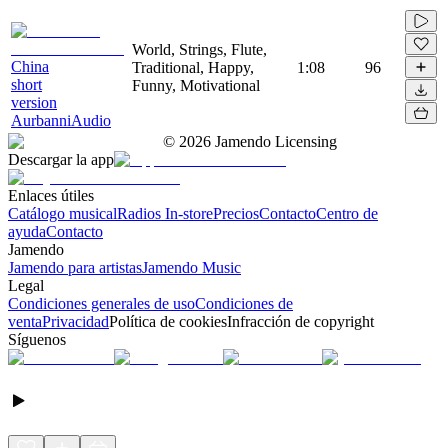
World, Strings, Flute,
China
Traditional, Happy,
1:08
96
short
Funny, Motivational
version
AurbanniAudio
©
2026
Jamendo Licensing
Descargar la app
Enlaces útiles
Catálogo musical
Radios In-store
Precios
Contacto
Centro de
ayuda
Contacto
Jamendo
Jamendo para artistas
Jamendo Music
Legal
Condiciones generales de uso
Condiciones de
venta
Privacidad
Política de cookies
Infracción de copyright
Síguenos