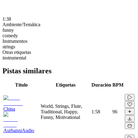
1:38
Ambiente/Temática
funny
comedy
Instrumentos
strings
Otras etiquetas
instrumental
Pistas similares
Título
Etiquetas
Duración
BPM
World, Strings, Flute,
China
Traditional, Happy,
1:58
96
Funny, Motivational
AurbanniAudio