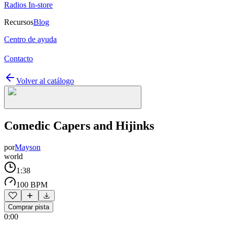
Radios In-store
Recursos
Blog
Centro de ayuda
Contacto
Volver al catálogo
Comedic Capers and Hijinks
por
Mayson
world
1:38
100 BPM
Comprar pista
0:00