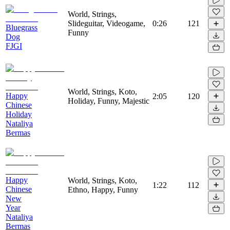
World, Strings,
Slideguitar, Videogame,
0:26
121
Bluegrass
Funny
Dog
FJGI
World, Strings, Koto,
Happy
2:05
120
Holiday, Funny, Majestic
Chinese
Holiday
Nataliya
Bermas
Happy
World, Strings, Koto,
1:22
112
Chinese
Ethno, Happy, Funny
New
Year
Nataliya
Bermas