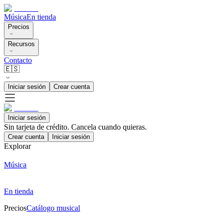
Música
En tienda
Precios
Recursos
Contacto
🇪🇸
Iniciar sesión
Crear cuenta
Iniciar sesión
Sin tarjeta de crédito. Cancela cuando quieras.
Crear cuenta
Iniciar sesión
Explorar
Música
En tienda
Precios
Catálogo musical