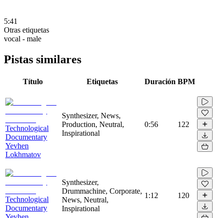
5:41
Otras etiquetas
vocal - male
Pistas similares
Título
Etiquetas
Duración
BPM
Synthesizer, News,
Production, Neutral,
0:56
122
Technological
Inspirational
Documentary
Yevhen
Lokhmatov
Synthesizer,
Drummachine, Corporate,
1:12
120
Technological
News, Neutral,
Documentary
Inspirational
Yevhen