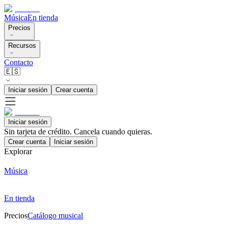
Música
En tienda
Precios
Recursos
Contacto
🇪🇸
Iniciar sesión
Crear cuenta
Iniciar sesión
Sin tarjeta de crédito. Cancela cuando quieras.
Crear cuenta
Iniciar sesión
Explorar
Música
En tienda
Precios
Catálogo musical