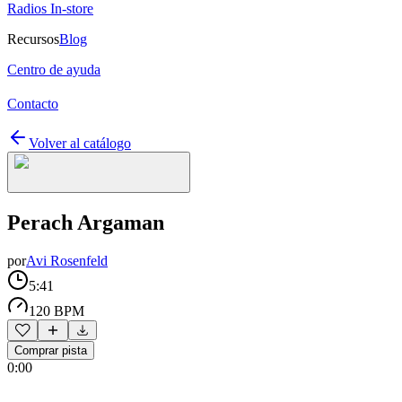
Radios In-store
Recursos
Blog
Centro de ayuda
Contacto
Volver al catálogo
Perach Argaman
por
Avi Rosenfeld
5:41
120 BPM
Comprar pista
0:00