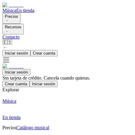
Música
En tienda
Precios
Recursos
Contacto
🇪🇸
Iniciar sesión
Crear cuenta
Iniciar sesión
Sin tarjeta de crédito. Cancela cuando quieras.
Crear cuenta
Iniciar sesión
Explorar
Música
En tienda
Precios
Catálogo musical