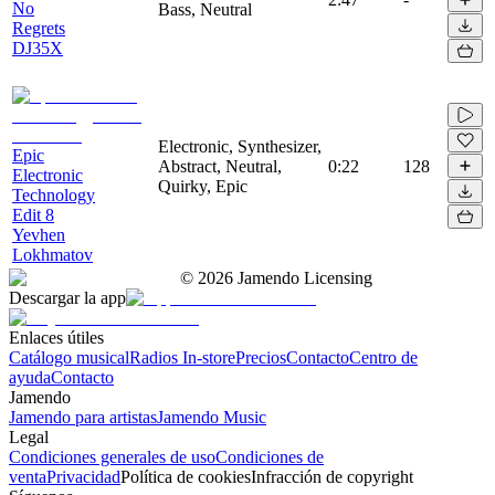
No
Bass, Neutral
Regrets
DJ35X
Electronic, Synthesizer,
Epic
Abstract, Neutral,
0:22
128
Electronic
Quirky, Epic
Technology
Edit 8
Yevhen
Lokhmatov
©
2026
Jamendo Licensing
Descargar la app
Enlaces útiles
Catálogo musical
Radios In-store
Precios
Contacto
Centro de
ayuda
Contacto
Jamendo
Jamendo para artistas
Jamendo Music
Legal
Condiciones generales de uso
Condiciones de
venta
Privacidad
Política de cookies
Infracción de copyright