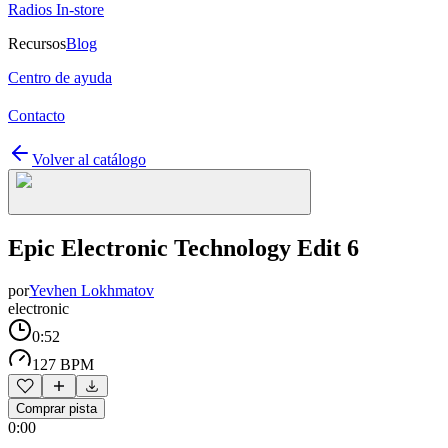
Radios In-store
Recursos
Blog
Centro de ayuda
Contacto
Volver al catálogo
Epic Electronic Technology Edit 6
por
Yevhen Lokhmatov
electronic
0:52
127 BPM
Comprar pista
0:00