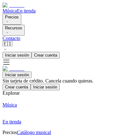
Música
En tienda
Precios
Recursos
Contacto
🇪🇸
Iniciar sesión
Crear cuenta
Iniciar sesión
Sin tarjeta de crédito. Cancela cuando quieras.
Crear cuenta
Iniciar sesión
Explorar
Música
En tienda
Precios
Catálogo musical