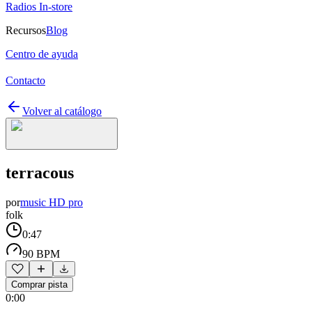
Radios In-store
Recursos
Blog
Centro de ayuda
Contacto
Volver al catálogo
terracous
por
music HD pro
folk
0:47
90 BPM
Comprar pista
0:00