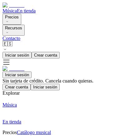
Música
En tienda
Precios
Recursos
Contacto
🇪🇸
Iniciar sesión
Crear cuenta
Iniciar sesión
Sin tarjeta de crédito. Cancela cuando quieras.
Crear cuenta
Iniciar sesión
Explorar
Música
En tienda
Precios
Catálogo musical