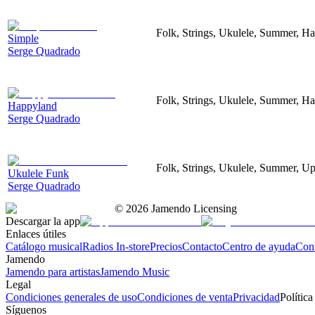
Folk, Strings, Ukulele, Summer, H
Simple
Serge Quadrado
Folk, Strings, Ukulele, Summer, H
Happyland
Serge Quadrado
Folk, Strings, Ukulele, Summer, Up
Ukulele Funk
Serge Quadrado
©
2026
Jamendo Licensing
Descargar la app
Enlaces útiles
Catálogo musical
Radios In-store
Precios
Contacto
Centro de ayuda
Con
Jamendo
Jamendo para artistas
Jamendo Music
Legal
Condiciones generales de uso
Condiciones de venta
Privacidad
Política
Síguenos