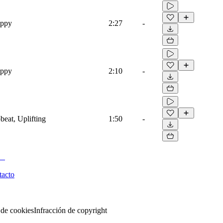
appy
2:27
-
appy
2:10
-
beat, Uplifting
1:50
-
tacto
 de cookies
Infracción de copyright